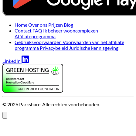
Home
Over ons
Prijzen
Blog
Contact
FAQ
Ik beheer wooncomplexen
Affiliateprogramma
Gebruiksvoorwaarden
Voorwaarden van het affiliate
programma
Privacybeleid
Juridische kennisgeving
LinkedIn
© 2026 Parkshare. Alle rechten voorbehouden.