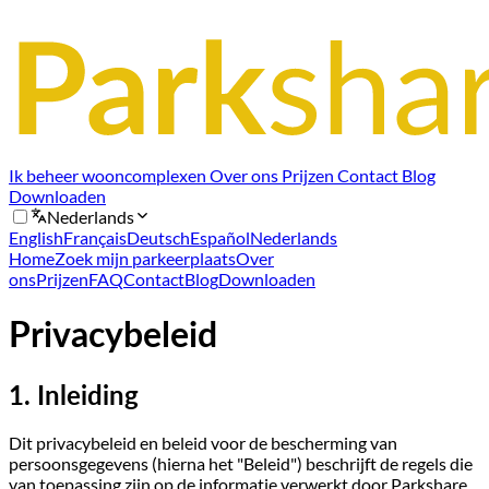
Ik beheer wooncomplexen
Over ons
Prijzen
Contact
Blog
Downloaden
Nederlands
English
Français
Deutsch
Español
Nederlands
Home
Zoek mijn parkeerplaats
Over
ons
Prijzen
FAQ
Contact
Blog
Downloaden
Privacybeleid
1. Inleiding
Dit privacybeleid en beleid voor de bescherming van
persoonsgegevens (hierna het "Beleid") beschrijft de regels die
van toepassing zijn op de informatie verwerkt door Parkshare,