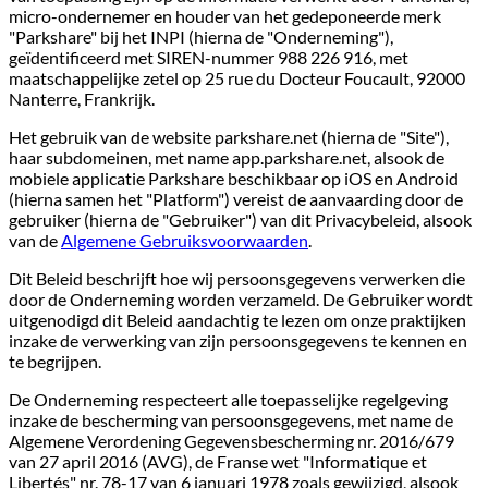
micro-ondernemer en houder van het gedeponeerde merk
"Parkshare" bij het INPI (hierna de "Onderneming"),
geïdentificeerd met SIREN-nummer 988 226 916, met
maatschappelijke zetel op 25 rue du Docteur Foucault, 92000
Nanterre, Frankrijk.
Het gebruik van de website parkshare.net (hierna de "Site"),
haar subdomeinen, met name app.parkshare.net, alsook de
mobiele applicatie Parkshare beschikbaar op iOS en Android
(hierna samen het "Platform") vereist de aanvaarding door de
gebruiker (hierna de "Gebruiker") van dit Privacybeleid, alsook
van de
Algemene Gebruiksvoorwaarden
.
Dit Beleid beschrijft hoe wij persoonsgegevens verwerken die
door de Onderneming worden verzameld. De Gebruiker wordt
uitgenodigd dit Beleid aandachtig te lezen om onze praktijken
inzake de verwerking van zijn persoonsgegevens te kennen en
te begrijpen.
De Onderneming respecteert alle toepasselijke regelgeving
inzake de bescherming van persoonsgegevens, met name de
Algemene Verordening Gegevensbescherming nr. 2016/679
van 27 april 2016 (AVG), de Franse wet "Informatique et
Libertés" nr. 78-17 van 6 januari 1978 zoals gewijzigd, alsook