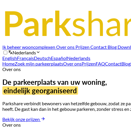
Ik beheer wooncomplexen
Over ons
Prijzen
Contact
Blog
Downl
Nederlands
English
Français
Deutsch
Español
Nederlands
Home
Zoek mijn parkeerplaats
Over ons
Prijzen
FAQ
Contact
Blog
Over ons
De parkeerplaats van uw woning,
eindelijk georganiseerd
Parkshare verbindt bewoners van hetzelfde gebouw, zodat ze park
heeft. De gast kan dan in het gebouw parkeren, zonder stress en
Bekijk onze prijzen
Over ons