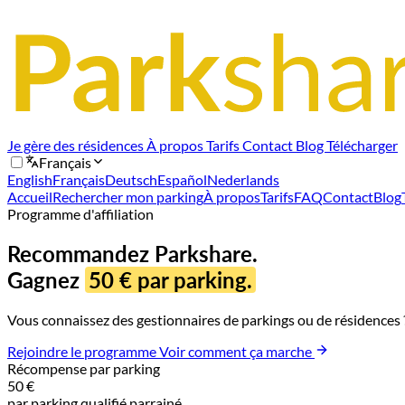
Je gère des résidences
À propos
Tarifs
Contact
Blog
Télécharger
Français
English
Français
Deutsch
Español
Nederlands
Accueil
Rechercher mon parking
À propos
Tarifs
FAQ
Contact
Blog
Programme d'affiliation
Recommandez Parkshare.
Gagnez
50 € par parking.
Vous connaissez des gestionnaires de parkings ou de résidences ?
Rejoindre le programme
Voir comment ça marche
Récompense par parking
50 €
par parking qualifié parrainé