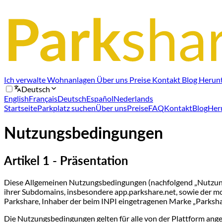
Ich verwalte Wohnanlagen
Über uns
Preise
Kontakt
Blog
Herun
Deutsch
English
Français
Deutsch
Español
Nederlands
Startseite
Parkplatz suchen
Über uns
Preise
FAQ
Kontakt
Blog
Her
Nutzungsbedingungen
Artikel 1 - Präsentation
Diese Allgemeinen Nutzungsbedingungen (nachfolgend „Nutzungs
ihrer Subdomains, insbesondere app.parkshare.net, sowie der mo
Parkshare, Inhaber der beim INPI eingetragenen Marke „Parksha
Die Nutzungsbedingungen gelten für alle von der Plattform ange