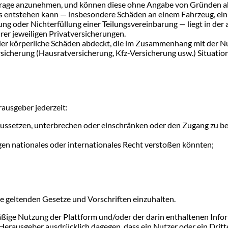
nfrage anzunehmen, und können diese ohne Angabe von Gründen ab
s entstehen kann — insbesondere Schäden an einem Fahrzeug, ein n
ung oder Nichterfüllung einer Teilungsvereinbarung — liegt in de
hrer jeweiligen Privatversicherungen.
oder körperliche Schäden abdeckt, die im Zusammenhang mit der Nu
rsicherung (Hausratversicherung, Kfz-Versicherung usw.) Situat
ausgeber jederzeit:
aussetzen, unterbrechen oder einschränken oder den Zugang zu b
egen nationales oder internationales Recht verstoßen könnten;
le geltenden Gesetze und Vorschriften einzuhalten.
äßige Nutzung der Plattform und/oder der darin enthaltenen Inf
Herausgeber ausdrücklich dagegen, dass ein Nutzer oder ein Dritt