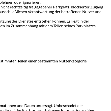
lehnen oder ignorieren.
icht rechtzeitig freigegebener Parkplatz, blockierter Zugang
r ausschließlichen Verantwortung der betroffenen Nutzer und
tzung des Dienstes entstehen können. Es liegt in der
ionen im Zusammenhang mit dem Teilen seines Parkplatzes
estimmten Teilen einer bestimmten Nutzerkategorie
ormationen und Daten untersagt. Unbeschadet der
er die auf der Plattform enthaltenen Informationen über