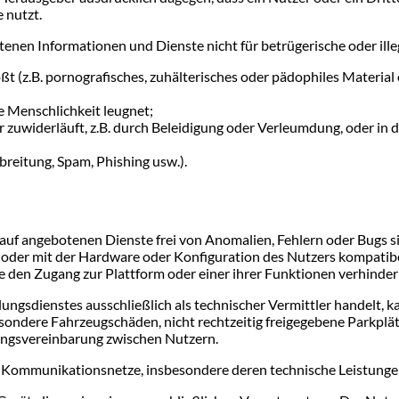
 nutzt.
ltenen Informationen und Dienste nicht für betrügerische oder ille
ßt (z.B. pornografisches, zuhälterisches oder pädophiles Material
e Menschlichkeit leugnet;
 zuwiderläuft, z.B. durch Beleidigung oder Verleumdung, oder in
reitung, Spam, Phishing usw.).
arauf angebotenen Dienste frei von Anomalien, Fehlern oder Bugs 
 oder mit der Hardware oder Konfiguration des Nutzers kompatibe
e den Zugang zur Plattform oder einer ihrer Funktionen verhinde
ngsdienstes ausschließlich als technischer Vermittler handelt, ka
sondere Fahrzeugschäden, nicht rechtzeitig freigegebene Parkplät
ungsvereinbarung zwischen Nutzern.
 Kommunikationsnetze, insbesondere deren technische Leistungen,