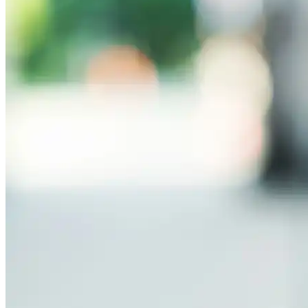
reducen las emisiones de CO₂ en 640 g y la noche comienza
mejor. Los espacios de estacionamiento ya existen; lo único que
faltaba era una forma de organizarlos.