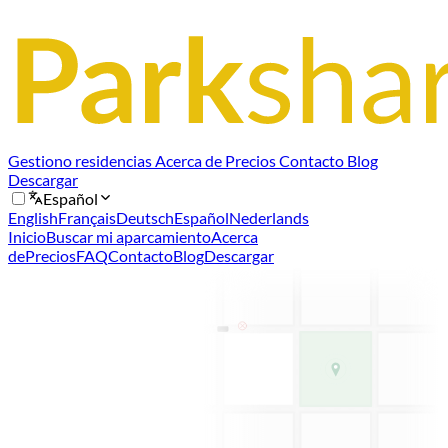
Gestiono residencias
Acerca de
Precios
Contacto
Blog
Descargar
Español
English
Français
Deutsch
Español
Nederlands
Inicio
Buscar mi aparcamiento
Acerca
de
Precios
FAQ
Contacto
Blog
Descargar