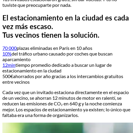
Todos ganan
Tu vecino no estaba usando su plaza de aparcamiento, y la
próxima vez que tenga invitados, puedes devolverle el favor.
Tus invitados estacionaron gratis, sin dar vueltas. Y tú no
tuviste que preocuparte por nada.
El estacionamiento en la ciudad es cada
vez más escaso.
Tus vecinos tienen la solución.
70 000
plazas eliminadas en París en 10 años
10%
del tráfico urbano causado por coches que buscan
aparcamiento
12min
tiempo promedio dedicado a buscar un lugar de
estacionamiento en la ciudad
500€
ahorrados por año gracias a los intercambios gratuitos
entre vecinos
Cada vez que un invitado estaciona directamente en el espacio
de un vecino, se ahorran 12 minutos de motor en ralentí, se