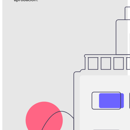
Necesito una plaza de aparcamiento para un invitado,
¿qué hago?
¿Salgo una noche o un fin de semana; puedo compartir
mi plaza de aparcamiento?
¿Necesita mi administrador del edificio dar su
aprobación?